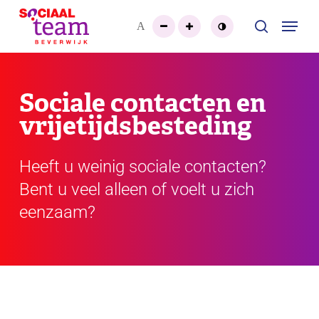
Skip
Menu
A
to
search
Close
main
Menu
content
Sociale contacten en
vrijetijdsbesteding
Heeft u weinig sociale contacten?
Bent u veel alleen of voelt u zich
eenzaam?