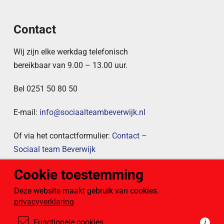
Contact
Wij zijn elke werkdag telefonisch
bereikbaar van 9.00 – 13.00 uur.
Bel 0251 50 80 50
E-mail:
info@sociaalteambeverwijk.nl
Of via het contactformulier:
Contact –
Sociaal team Beverwijk
Cookie toestemming
Publicaties
Deze website maakt gebruik van cookies.
privacyverklaring
Hier vindt u eerdere publicaties van
Sociaal team Beverwijk, zoals onze
Functionele cookies
i