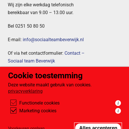
Wij zijn elke werkdag telefonisch
bereikbaar van 9.00 – 13.00 uur.
Bel 0251 50 80 50
E-mail:
info@sociaalteambeverwijk.nl
Of via het contactformulier:
Contact –
Sociaal team Beverwijk
Cookie toestemming
Publicaties
Deze website maakt gebruik van cookies.
privacyverklaring
Hier vindt u eerdere publicaties van
Sociaal team Beverwijk, zoals onze
Functionele cookies
i
jaarverslagen.
Marketing cookies
i
Bekijk onze publicaties
Alles accepteren
Voorkeuren opslaan