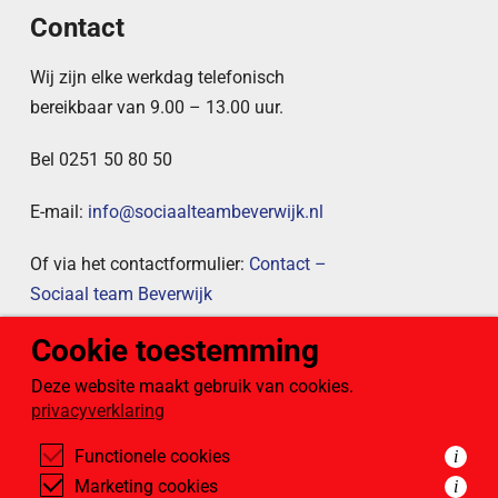
Contact
Wij zijn elke werkdag telefonisch
bereikbaar van 9.00 – 13.00 uur.
Bel 0251 50 80 50
E-mail:
info@sociaalteambeverwijk.nl
Of via het contactformulier:
Contact –
Sociaal team Beverwijk
Cookie toestemming
Publicaties
Deze website maakt gebruik van cookies.
privacyverklaring
Hier vindt u eerdere publicaties van
Sociaal team Beverwijk, zoals onze
Functionele cookies
i
jaarverslagen.
Marketing cookies
i